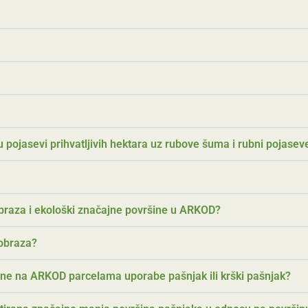
ju pojasevi prihvatljivih hektara uz rubove šuma i rubni pojase
ajobraza i ekološki značajne površine u ARKOD?
ajobraza?
ršine na ARKOD parcelama uporabe pašnjak ili krški pašnjak?