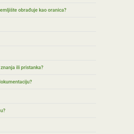
zemljište obrađuje kao oranica?
znanja ili pristanka?
 dokumentaciju?
-u?