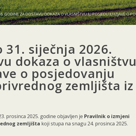
026. GODINE ZA DOSTAVU DOKAZA O VLASNIŠTVU ILI POSJEDU ILI IZJAVE O
 31. siječnja 2026.
vu dokaza o vlasništv
zjave o posjedovanju
rivrednog zemljišta iz
. prosinca 2025. godine objavljen je
Pravilnik o izmjeni
vrednog zemljišta
koji stupa na snagu 24. prosinca 2025.