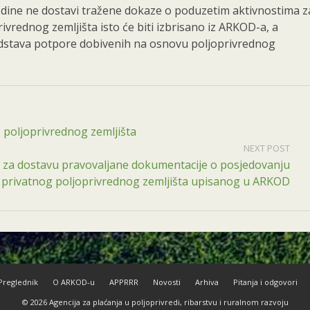
odine ne dostavi tražene dokaze o poduzetim aktivnostima z
ivrednog zemljišta isto će biti izbrisano iz ARKOD-a, a
edstava potpore dobivenih na osnovu poljoprivrednog
e poljoprivrednog zemljišta
NEXT POST
ne za dostavu pravovaljane dokumentacije o posjedovanju
privatnog poljoprivrednog zemljišta upisanog u ARKOD
reglednik
O ARKOD-u
APPRRR
Novosti
Arhiva
Pitanja i odgovori
© 2026 Agencija za plaćanja u poljoprivredi, ribarstvu i ruralnom razvoju