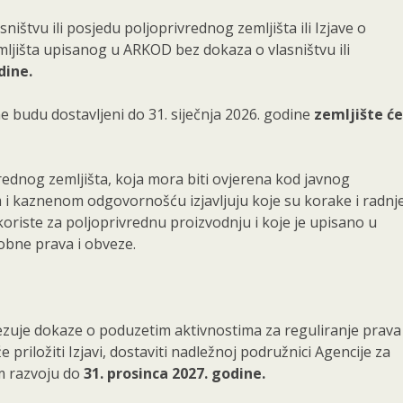
sništvu ili posjedu poljoprivrednog zemljišta ili Izjave o
ljišta upisanog u ARKOD bez dokaza o vlasništvu ili
dine.
 ne budu dostavljeni do 31. siječnja 2026. godine
zemljište će
ednog zemljišta, koja mora biti ovjerena kod javnog
m i kaznenom odgovornošću izjavljuju koje su korake i radnj
koriste za poljoprivrednu proizvodnju i koje je upisano u
obne prava i obveze.
zuje dokaze o poduzetim aktivnostima za reguliranje prava 
 priložiti Izjavi, dostaviti nadležnoj podružnici Agencije za
om razvoju do
31. prosinca 2027. godine.