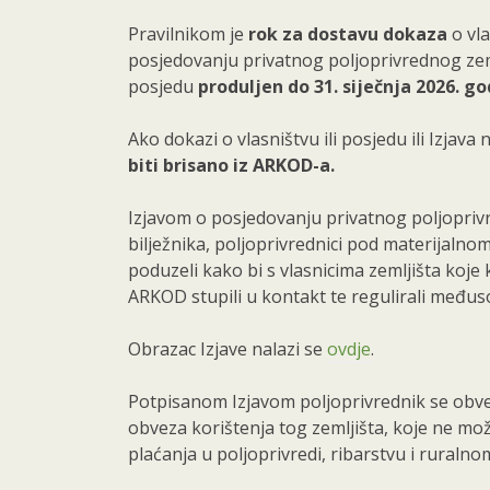
Pravilnikom je
rok za dostavu dokaza
o vla
posjedovanju privatnog poljoprivrednog zem
posjedu
produljen do 31. siječnja 2026. go
Ako dokazi o vlasništvu ili posjedu ili Izjava
biti brisano iz ARKOD-a.
Izjavom o posjedovanju privatnog poljoprivr
bilježnika, poljoprivrednici pod materijalno
poduzeli kako bi s vlasnicima zemljišta koje 
ARKOD stupili u kontakt te regulirali međus
Obrazac Izjave nalazi se
ovdje
.
Potpisanom Izjavom poljoprivrednik se obve
obveza korištenja tog zemljišta, koje ne može
plaćanja u poljoprivredi, ribarstvu i ruraln