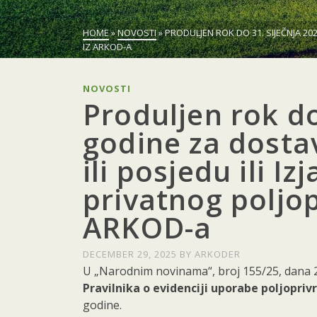
HOME
»
NOVOSTI
»
PRODULJEN ROK DO 31. SIJEČNJA 2
IZ ARKOD-A
NOVOSTI
Produljen rok do
godine za dosta
ili posjedu ili I
privatnog poljop
ARKOD-a
DECEMBER 29, 2025
BY
ARKODER
U „Narodnim novinama“, broj 155/25, dana 23
Pravilnika o evidenciji uporabe poljopri
godine.