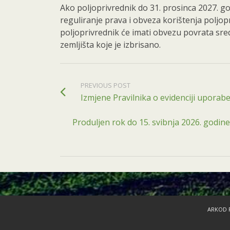
Ako poljoprivrednik do 31. prosinca 2027. g
reguliranje prava i obveza korištenja poljopr
poljoprivrednik će imati obvezu povrata sr
zemljišta koje je izbrisano.
PREVIOUS POST
Izmjene Pravilnika o evidenciji uporab
Produljen rok do 15. svibnja 2026. godi
ARKOD P